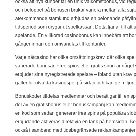
också att nya kunder får en unik välkomstbonus, vid regi
och beloppet på bonusen brukar variera mellan alla sajt
återkommande stamkund erbjudas en belönande påfylln
tidsperiod som drygar ut spelkassan. Detta tjänar till att up
spelande. En villkorad casinobonus kan innebära att bo
gånger innan den omvandlas till kontanter.
Varje nätcasino har olika omsättningskrav, där olika sp
varierade bonusar. Free spins eller gratis snurr är något
erbjuder sina nyregistrerade spelare – ibland utan krav på
gäller för utvalda kasinospel på sidan och kan ge miljon
Bonuskoder tilldelas medlemmar och berättigar till en spe
del av en gratisbonus eller bonuskampanj kan medle
en kod som sedan genererar free spins på populära slot
erbjudande aktiveras direkt via en länk på hemsidan. Bo
också i samband med tidsbegränsade reklamkampanjer fö