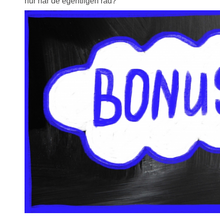
hur har de egentligen råd?